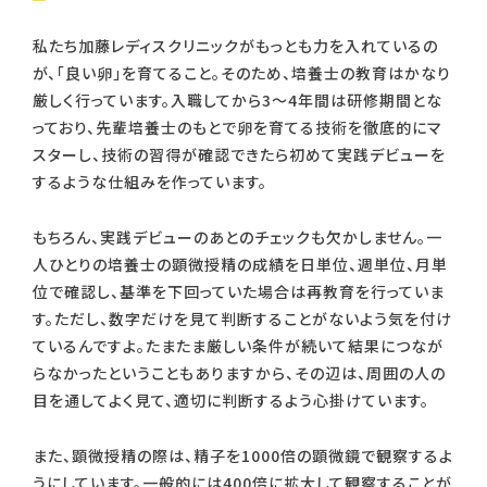
私たち加藤レディスクリニックがもっとも力を入れているの
が、「良い卵」を育てること。そのため、培養士の教育はかなり
厳しく行っています。入職してから3～4年間は研修期間とな
っており、先輩培養士のもとで卵を育てる技術を徹底的にマ
スターし、技術の習得が確認できたら初めて実践デビューを
するような仕組みを作っています。
もちろん、実践デビューのあとのチェックも欠かしません。一
人ひとりの培養士の顕微授精の成績を日単位、週単位、月単
位で確認し、基準を下回っていた場合は再教育を行っていま
す。ただし、数字だけを見て判断することがないよう気を付け
ているんですよ。たまたま厳しい条件が続いて結果につなが
らなかったということもありますから、その辺は、周囲の人の
目を通してよく見て、適切に判断するよう心掛けています。
また、顕微授精の際は、精子を1000倍の顕微鏡で観察するよ
うにしています。一般的には400倍に拡大して観察することが