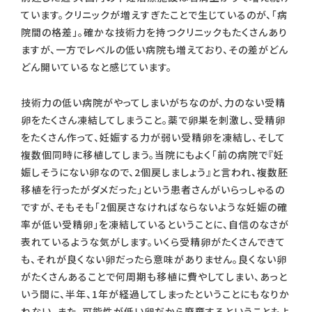
ています。クリニックが増えすぎたことで生じているのが、「病
院間の格差」。確かな技術力を持つクリニックもたくさんあり
ますが、一方でレベルの低い病院も増えており、その差がどん
どん開いているなと感じています。
技術力の低い病院がやってしまいがちなのが、力のない受精
卵をたくさん凍結してしまうこと。薬で卵巣を刺激し、受精卵
をたくさん作って、妊娠する力が弱い受精卵を凍結し、そして
複数個同時に移植してしまう。当院にもよく「前の病院で『妊
娠しそうにない卵なので、2個戻しましょう』と言われ、複数胚
移植を行ったがダメだった」という患者さんがいらっしゃるの
ですが、そもそも「2個戻さなければならないような妊娠の確
率が低い受精卵」を凍結しているということに、自信のなさが
表れているような気がします。いくら受精卵がたくさんできて
も、それが良くない卵だったら意味がありません。良くない卵
がたくさんあることで何周期も移植に費やしてしまい、あっと
いう間に、半年、1年が経過してしまったということにもなりか
ねない。また、可能性が低い卵だから廃棄するということもよ