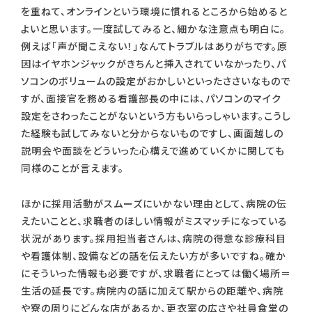
を重ねて、オンラインという環境に慣れるところから始めると
よいと思います。一度試してみると、細かな注意点も明白に。
例えば「声が聞こえない！」なんてトラブルはありがちです。原
因はイヤホンジャックがきちんと挿入されていなかったり、パ
ソコンのボリュームの設定がおかしいといったささいなもので
すが、面接官を務める看護部長の中には、パソコンのマイク
設定をさわったことがないという方もいらっしゃいます。こうし
た経験も試してみないと分からないものですし、画面越しの
説明会や面談をどういった心構えで進めていくかに関しても
同様のことが言えます。
ほかに採用活動がスムーズにいかない理由として、病院の伝
えたいことと、求職者のほしい情報がミスマッチになっている
状況があります。採用担当者さんは、病院の得意な診療科目
や看護体制、設備などの話を伝えたい方が多いですね。確か
にそういった情報も必要ですが、求職者にとっては働く場所＝
生活の延長です。病院内の話に加えて駅からの距離や、病院
や寮の周りにどんな店があるか、更衣室の広さや社員食堂の