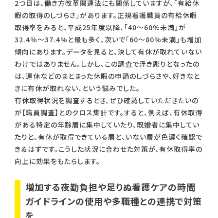
2つ目は、働き方改革関連法にも関係していますが、「有給休
暇の取得のしづらさ」があります。正規看護職員の有給休暇
取得率をみると、平成25年度以降、「40～60%未満」が
32.4%～37.4%と最も多く、次いで「60～80%未満」も増加
傾向にあります。データを見ると、決して有休が取れていない
わけではありません。しかし、この調査で浮き彫りとなったの
は、連休などのまとまった休暇の申請のしづらさや、好きなと
きに有休が取れない、という悩みでした。
有休取得状況を調査するとき、ぜひ確認していただきたいの
が【職員調査】とのクロス集計です。すると、例えば、有休取得
がある特定の年齢層に集中していたり、既婚者に集中してい
たりと、有休が取得できている層と、いない層が色濃く確認で
きるはずです。こうした状況に合わせた対策が、有休取得率の
向上に効果をもたらします。
増加する夜勤負担や足りぬ看護ケアの時間
ガイドラインの使用や多職種との連携で対策
を