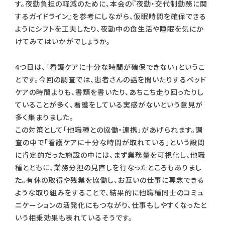
す。夜勤負担の軽減のために、本会の『夜勤・交代制勤務に関
するガイドライン』を参考にしながら、仮眠時間を確保できる
ようにシフトを工夫したり、夜勤中の食生活や睡眠を気にか
けてみてはいかがでしょうか。
4つ目は、「看護ケアに十分な時間が確保できない」というこ
とです。今回の調査では、患者さんの話を聞いたりするベッド
ケアの時間よりも、書類を書いたり、あちこち走り回ったりし
ていることが多く、看護をしている実感がないという意見が
多く集まりました。
この対策として「他職種との協働・連携」があげられます。調
査の中で「看護ケアに十分な時間が取れている」という設問
に肯定的だった施設の中には、まず業務量を可視化し、他職
種とともに、業務分担の見直しを行なったところもありまし
た。有休の取得や残業を協働し、お互いの仕事に専念できる
ような取り組みをすることで、結果的に他職種同士のコミュ
ニケーションの活発化にもつながり、仕事もしやすくなったと
いう相乗効果も表れているそうです。