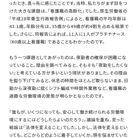
ったとき、真っ先に感じたことです。当時、私たちがまず目をつ
けた大きな課題は、「看護職の高齢化」でした。厚生労働省の
「平成28年衛生行政報告例」によると、看護職の平均年齢は
43.1歳。年齢分布は、35歳から49歳が約4割を占める結果で
した。さらに、同報告によれば、11人に1人がプラチナナース
（60歳以上看護職）であることもわかったのです。
もう一つ課題としてあがったのは、夜勤者の確保が困難にな
っていること。理由を調べてみると、そもそも「夜勤をしたくな
い」と考えている方が多いという現状がありました。その理由
を掘り下げてみると、休息の時間をほとんど取らないまま、日
勤から深夜勤に就くシフト編成や時間外業務など、看護職の
過酷な労働環境の実態が明らかとなったのです。
「誰もが、いくつになっても、安心して働き続けられる労働環
境にするにはどうしたらよいのだろう」。議論を重ね、至った
結論は「法律を変えること」でした。しかし、法律を変えるとい
っても、どこからどのように着手していくか。頭を悩ませていた