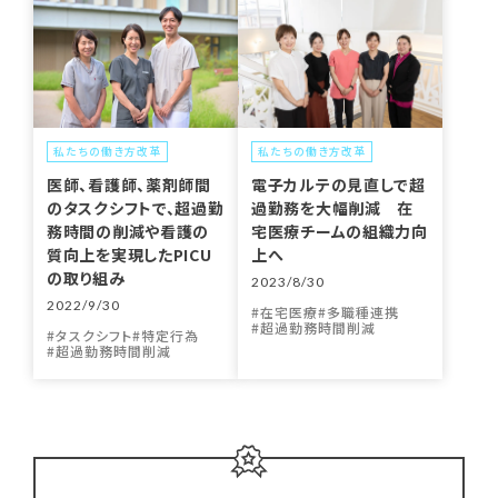
私たちの働き方改革
私たちの働き方改革
医師、看護師、薬剤師間
電子カルテの見直しで超
のタスクシフトで、超過勤
過勤務を大幅削減 在
務時間の削減や看護の
宅医療チームの組織力向
質向上を実現したPICU
上へ
の取り組み
2023/8/30
2022/9/30
在宅医療
多職種連携
超過勤務時間削減
タスクシフト
特定行為
超過勤務時間削減