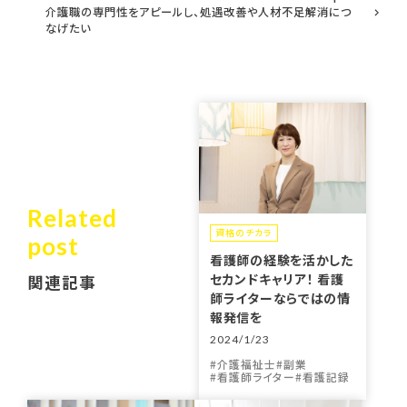
介護職の専門性をアピールし、処遇改善や人材不足解消につ
なげたい
Related
資格のチカラ
post
看護師の経験を活かした
セカンドキャリア！ 看護
関連記事
師ライターならではの情
報発信を
2024/1/23
介護福祉士
副業
看護師ライター
看護記録