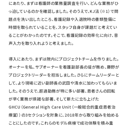
にあたり、まずは看護師の業務量調査を行い、どんな業務がひ
っ迫しているのかを確認しました。そのうえで、KJ法（※1）で問
題点を洗い出したところ、看護記録や入退院時の書類整備に
時間を取られていることを、スタッフ自身が課題だと考えてい
ることがわかったのです。そこで、看護記録の効率化に向け、音
声入力を取り入れようと考えました。
導入にあたり、まずは院内にプロジェクトチームを作りました。
オーナーを私、サブオーナーを看護副部長の堤が務め、藤野が
プロジェクトリーダーを担当しました。さらにチームリーダーと
して、より現場に近い副師長の武田や清水に加わってもらいま
した。そのうえで、超過勤務が特に多い部署、患者さんの回転
が早く業務が煩雑な部署、そして新たに立ち上げた
GHCU（General High Care Unit（一般総合的重症患者治
療室））の3セクションを対象に、2018年から取り組みを始める
ことにしたのです。これらのモデル病棟で成功体験を積み重