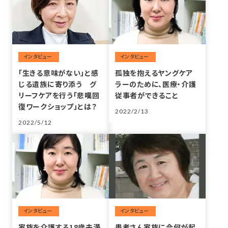
投稿
投稿
「生きる意味がない」と感
孤独を抱えるヤングケア
じる遺族に寄り添う グ
ラーのために、医療・介護
リーフケアを行う「悲嘆回
従事者ができること
復ワークショップ」とは？
2022/2/13
2022/5/12
投稿
投稿
家族を介護する18歳未満
患者さん家族に今何が起