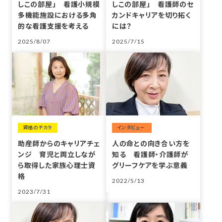
しこの部屋」 看護小規模
しこの部屋」 看護師のセ
多機能施設における多角
カンドキャリアを切り拓く
的な看護支援を考える
には？
2025/8/07
2025/7/15
資格のチカラ
投稿
助産師からのキャリアチェ
人の命との向き合い方を
ンジ 育児と両立しなが
知る 看護師・介護師が
ら取得した家族心理士資
グリーフケアを学ぶ意義
格
2022/5/13
2023/7/31