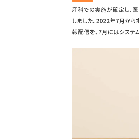
産科での実施が確定し、
しました。
2022
年
7
月から
報配信を、
7
月にはシステ