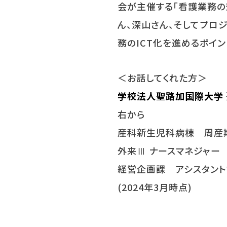
会が主催する「看護業務の
ん、深山さん、そしてプロ
務の
ICT
化を進めるポイン
＜お話してくれた方＞
学校法人聖路加国際大学
右から
産科新生児科病棟 周産
外来Ⅲ ナースマネジャー
経営企画課 アシスタン
(2024年
3
月時点
)