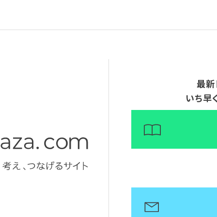
最新
いち早