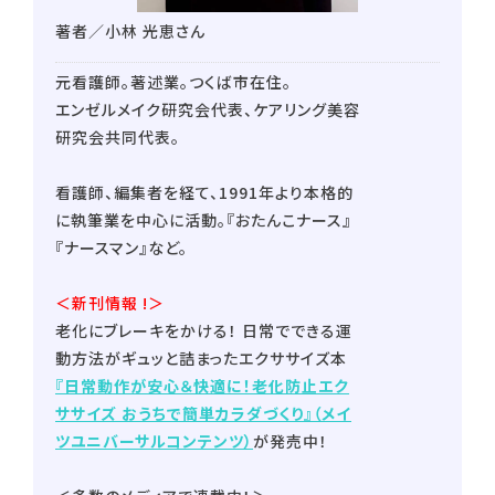
著者／小林 光恵さん
元看護師。著述業。つくば市在住。
エンゼルメイク研究会代表、ケアリング美容
研究会共同代表。
看護師、編集者を経て、1991年より本格的
に執筆業を中心に活動。『おたんこナース』
『ナースマン』など。
＜新刊情報 !＞
老化にブレーキをかける！ 日常でできる運
動方法がギュッと詰まったエクササイズ本
『日常動作が安心＆快適に！老化防止エク
ササイズ おうちで簡単カラダづくり』（メイ
ツユニバーサルコンテンツ）
が発売中！