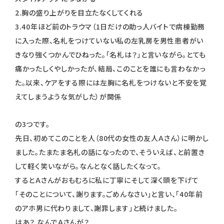
2.胸の盛り上がりを目立たなくしてくれる
3.40年ほど前のトラウマ（1日だけの助っ人バイトで病棟勤務
に入った際、名札をつけていない私の左乳房を男性患者がい
きなり強くつかんでひねった。「名札は？」と言いながら。とても
痛かったしくやしかったが、結局、このことを誰にも言わなかっ
た。以来、ケアをする際には左胸に名札をつけないと不安を覚
えてしまうような気がした）が関係
の3つです。
先日、初めてこのことを人（80代の女性の友人Ａさん）に明かし
ました。たまたま名札の話になったので、そういえば、と前置き
して軽く笑いながら。なんとなく話したくなって。
するとＡさんがおもむろに私に丁寧にそして深く頭を下げて
「そのことについて、謝ります。ごめんなさい」と言い、「40年前
のアホ男に代わりまして、謝罪します」と続けました。
はあ？ なんでＡさんが？