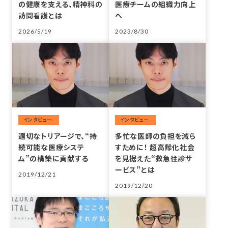
の健康を支える、精神科の
医療チームの組織力向上
訪問看護とは
へ
2026/5/19
2023/8/30
投稿
投稿
適切なトリアージで、“持
多忙な医師の負担を減ら
続可能な医療システ
すために！ 超高齢化社会
ム”の構築に貢献する
を見据えた“救急往診サ
ービス”とは
2019/12/21
2019/12/20