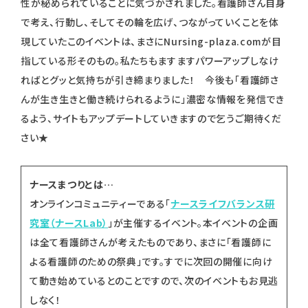
性が秘められていることに気づかされました。看護師さん自身
で考え、行動し、そしてその輪を広げ、つながっていくことを体
現していたこのイベントは、まさにNursing-plaza.comが目
指している形そのもの。私たちもますますパワーアップしなけ
ればとグッと気持ちが引き締まりました！ 今後も「看護師さ
んが生き生きと働き続けられるように」濃密な情報を発信でき
るよう、サイトもアップデートしていきますので乞うご期待くだ
さい★
ナースまつりとは…
オンラインコミュニティーである「
ナースライフバランス研
究室（ナースLab）
」が主催するイベント。本イベントの企画
は全て看護師さんが考えたものであり、まさに「看護師に
よる看護師のための祭典」です。すでに次回の開催に向け
て動き始めているとのことですので、次のイベントもお見逃
しなく！