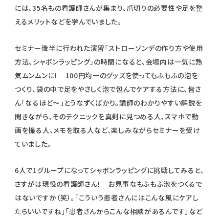
には、35名もの看護師さんが集まり、爪切りの必要性や足を整
えるメリットなどを学んでいました。
セミナー後半に行われた演習「ストローゾンデの作り方や使用
方法、シャボンラッピング」の時間になると、会場内は一気に熱
気ムンムンに！ 100円均一のグッズを使ってもふもふの泡を
つくり、袋の中で足をやさしく泡で包んでケアする方法に、皆さ
ん「なるほど～」とうなずくばかり。講師のわかりやすい解説を
聞きながら、そのテクニックを真剣に見つめる人、スマホで動
画を撮る人、メモを取る人など、楽しみながらセミナーを受け
ていました。
6人で1グループになってシャボンラッピングに挑戦してみると、
さすがは現役の看護師さん！ お見事なもふもふ泡をつくるで
はないですか（笑）。「こういう患者さんにはこんな風にケアし
たらいいですね」「患者さんからこんな相談があるんです」など