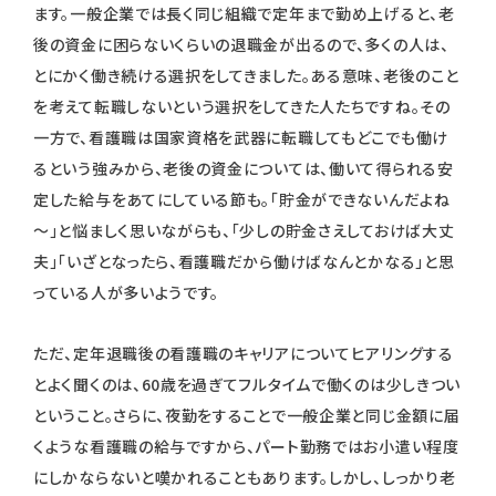
ます。一般企業では長く同じ組織で定年まで勤め上げると、老
後の資金に困らないくらいの退職金が出るので、多くの人は、
とにかく働き続ける選択をしてきました。ある意味、老後のこと
を考えて転職しないという選択をしてきた人たちですね。その
一方で、看護職は国家資格を武器に転職してもどこでも働け
るという強みから、老後の資金については、働いて得られる安
定した給与をあてにしている節も。「貯金ができないんだよね
～」と悩ましく思いながらも、「少しの貯金さえしておけば大丈
夫」「いざとなったら、看護職だから働けばなんとかなる」と思
っている人が多いようです。
ただ、定年退職後の看護職のキャリアについてヒアリングする
とよく聞くのは、60歳を過ぎてフルタイムで働くのは少しきつい
ということ。さらに、夜勤をすることで一般企業と同じ金額に届
くような看護職の給与ですから、パート勤務ではお小遣い程度
にしかならないと嘆かれることもあります。しかし、しっかり老